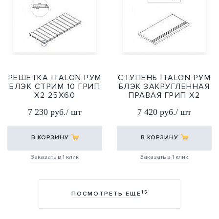
РЕШЕТКА ITALON РУМ
СТУПЕНЬ ITALON РУМ
БЛЭК СТРИМ 10 ГРИП
БЛЭК ЗАКРУГЛЕННАЯ
Х2 25Х60
ПРАВАЯ ГРИП Х2
30Х60
25Х60
7 230 руб./ шт
7 420 руб./ шт
30Х60
В КОРЗИНУ
В КОРЗИНУ
Заказать в 1 клик
Заказать в 1 клик
15
ПОСМОТРЕТЬ ЕЩЕ