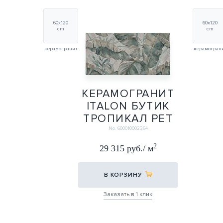
60x120
60x120
cm
cm
керамогранит
керамогран
КЕРАМОГРАНИТ
ITALON БУТИК
ТРОПИКАЛ РЕТ
60Х120
No. 600010002364
60X120
2
29 315 руб./ м
В КОРЗИНУ
Заказать в 1 клик