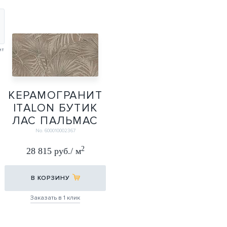
ит
КЕРАМОГРАНИТ
ITALON БУТИК
ЛАС ПАЛЬМАС
РЕТ 60Х120
No. 600010002367
60X120
2
28 815 руб./ м
В КОРЗИНУ
Заказать в 1 клик