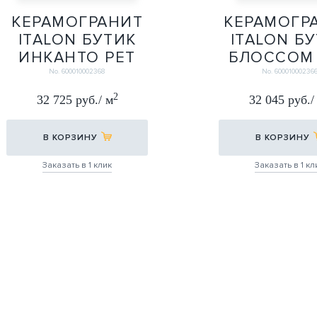
КЕРАМОГРАНИТ
КЕРАМОГР
ITALON БУТИК
ITALON Б
ИНКАНТО РЕТ
БЛОССОМ 
60Х120
60Х12
No. 600010002368
No. 60001000236
60X120
60X12
2
32 725 руб./ м
32 045 руб./
В КОРЗИНУ
В КОРЗИНУ
Заказать в 1 клик
Заказать в 1 кл