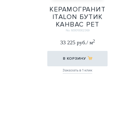
КЕРАМОГРАНИТ
ITALON БУТИК
КАНВАС РЕТ
60Х120
No. 600010002369
60X120
2
33 225 руб./ м
В КОРЗИНУ
Заказать в 1 клик