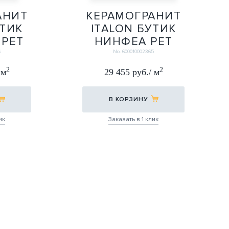
АНИТ
КЕРАМОГРАНИТ
УТИК
ITALON БУТИК
РЕТ
НИНФЕА РЕТ
0
60Х120
6
No. 600010002365
0
60X120
2
2
 м
29 455 руб./ м
В КОРЗИНУ
ик
Заказать в 1 клик