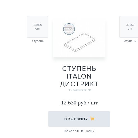
33х60
33х60
cm
cm
ступень
ступень
СТУПЕНЬ
ITALON
ДИСТРИКТ
СЭНД
No. 620070000711
УГЛ.ЛЕВАЯ Х2
12 630 руб./ шт
33*60
33Х60
В КОРЗИНУ
Заказать в 1 клик