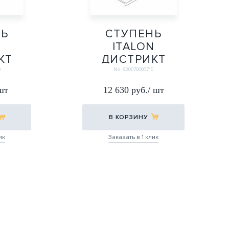
НЬ
СТУПЕНЬ
N
ITALON
КТ
ДИСТРИКТ
Т.Х2
СЭНД
9
No. 620070000710
УГЛ.ПРАВАЯ Х2
 шт
12 630 руб./ шт
33*60
33Х60
В КОРЗИНУ
ик
Заказать в 1 клик