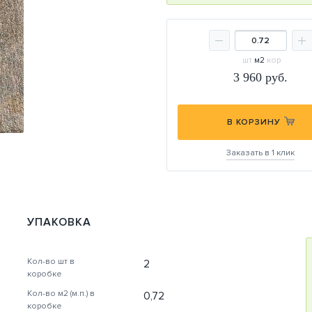
шт
м2
кор
3 960
руб.
В КОРЗИНУ
Заказать в 1 клик
УПАКОВКА
Кол-во шт в
2
коробке
Кол-во м2 (м.п.) в
0,72
коробке