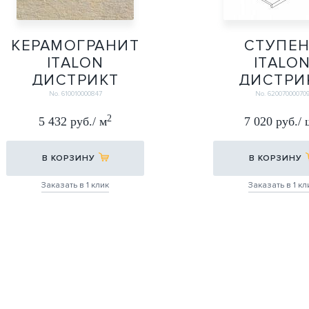
КЕРАМОГРАНИТ
СТУПЕ
ITALON
ITALO
ДИСТРИКТ
ДИСТРИ
СЭНД X2 60Х60
СЭНД ФРОН
No. 610010000847
No. 62007000070
(20ММ)
33*60
2
5 432 руб./ м
7 020 руб./
60Х60
33Х60
В КОРЗИНУ
В КОРЗИНУ
Заказать в 1 клик
Заказать в 1 кл