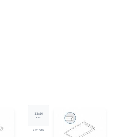
33х60
cm
ступень