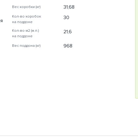
31,68
Вес коробки (кг)
Кол-во коробок
30
ля
на поддоне
Кол-во м2 (м.п.)
21,6
на поддоне
968
Вес поддона (кг)