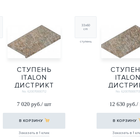
33х60
cm
ступень
СТУПЕНЬ
СТУПЕ
ITALON
ITALO
ДИСТРИКТ
ДИСТРИ
ЭМЕРАЛЬД Х2
ЭМЕРАЛЬД
No. 620070000712
No. 62007000071
ФРОНТ. 33Х60
УГЛ.ПРА
7 020 руб./ шт
12 630 руб./
33Х60
33Х60
33Х60
В КОРЗИНУ
В КОРЗИНУ
Заказать в 1 клик
Заказать в 1 кл