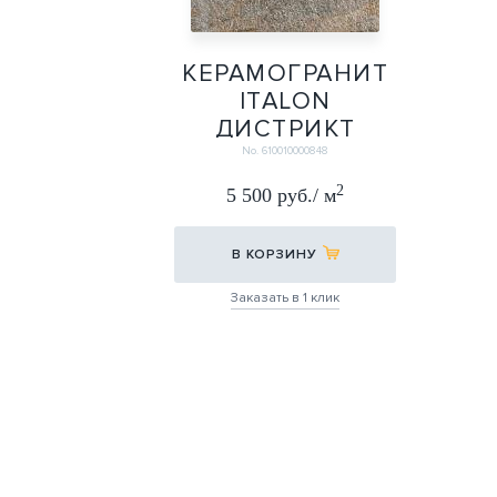
КЕРАМОГРАНИТ
ITALON
ДИСТРИКТ
ЭМЕРАЛЬД X2
No. 610010000848
60Х60 (20ММ)
2
5 500 руб./ м
60Х60
В КОРЗИНУ
Заказать в 1 клик