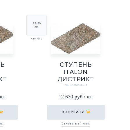
33х60
cm
ступень
НЬ
СТУПЕНЬ
N
ITALON
КТ
ДИСТРИКТ
 Х2
ЭМЕРАЛЬД Х2
3
No. 620070000714
ВАЯ
УГЛ. ЛЕВАЯ
 шт
12 630 руб./ шт
33Х60
33Х60
В КОРЗИНУ
ик
Заказать в 1 клик