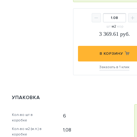
шт
м2
кор
3 369.61
руб.
В КОРЗИНУ
Заказать в 1 клик
УПАКОВКА
Кол-во шт в
6
коробке
Кол-во м2 (м.п.) в
1,08
коробке