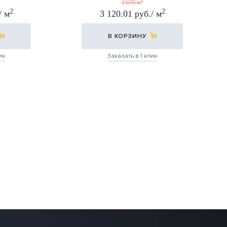
30Х60
2
3 670 м
2
2
/ м
3 120.01 руб./ м
В КОРЗИНУ
ик
Заказать в 1 клик