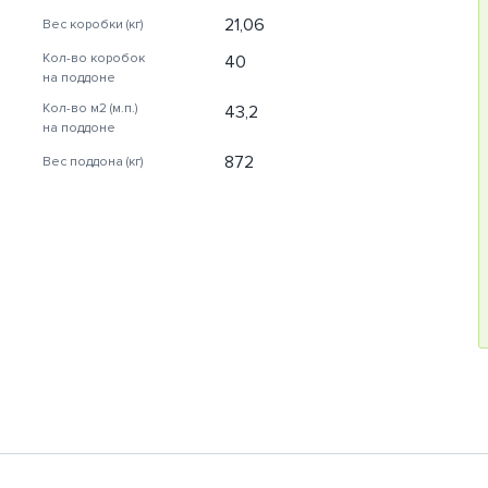
21,06
Вес коробки (кг)
Кол-во коробок
40
на поддоне
Кол-во м2 (м.п.)
43,2
на поддоне
872
Вес поддона (кг)