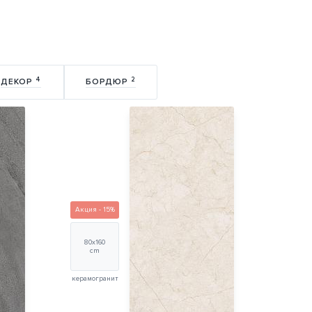
4
2
ДЕКОР
БОРДЮР
Акция - 15%
80х160
cm
керамогранит