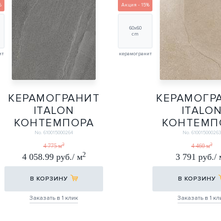
%
Акция - 15%
60х60
cm
ит
керамогранит
КЕРАМОГРАНИТ
КЕРАМОГР
ITALON
ITALO
КОНТЕМПОРА
КОНТЕМП
КАРБОН 60Х60
ФЛЭЙР 60
No. 610015000264
No. 61001500026
ШЛИФ.
ШЛИФ
2
2
4 775 м
4 460 м
2
4 058.99 руб./ м
3 791 руб./ 
60Х60
60Х60
В КОРЗИНУ
В КОРЗИНУ
Заказать в 1 клик
Заказать в 1 кл