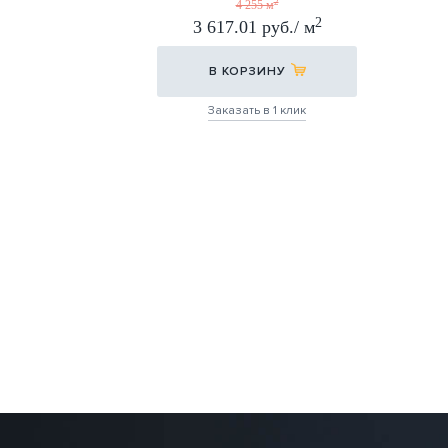
30Х60
2
4 255 м
2
3 617.01 руб./ м
В КОРЗИНУ
Заказать в 1 клик