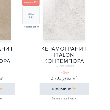
Акция - 15%
60х60
cm
керамогранит
АНИТ
КЕРАМОГРАНИТ
N
ITALON
ОРА
КОНТЕМПОРА
Х60
ПУР 60Х60
3
No. 610015000262
.
ШЛИФ.
2
4 460 м
2
2
м
3 791 руб./ м
60Х60
В КОРЗИНУ
ик
Заказать в 1 клик