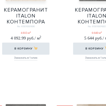
КЕРАМОГРАНИТ
КЕРАМОГР
ITALON
ITALO
КОНТЕМПОРА
КОНТЕМП
ПУР 80Х80
КАРБОН 80
No. 610010001690
No. 610010001693
80Х80
80Х16
2
2
4 815 м
6 640 м
2
4 092.99 руб./ м
5 644 руб./ 
В КОРЗИНУ
В КОРЗИНУ
Заказать в 1 клик
Заказать в 1 кл