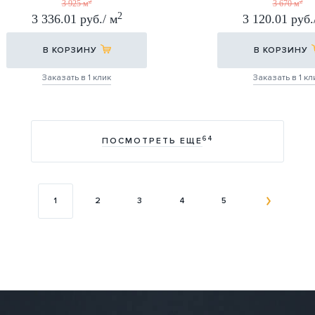
СТР.
СТР.
2
2
3 925 м
3 670 м
2
3 336.01 руб./ м
3 120.01 руб.
30Х60
30Х60
В КОРЗИНУ
В КОРЗИНУ
Заказать в 1 клик
Заказать в 1 кл
64
ПОСМОТРЕТЬ ЕЩЕ
1
2
3
4
5