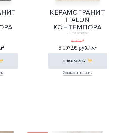
АНИТ
КЕРАМОГРАНИТ
N
ITALON
ОРА
КОНТЕМПОРА
Х160
ПУР 80Х160
No. 610010001692
0
80Х160
2
6 115 м
2
2
м
5 197.99 руб./ м
В КОРЗИНУ
ик
Заказать в 1 клик