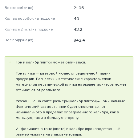
21.06
Вес коробки (кг)
40
Кол-во коробок на поддоне
43.2
Кол-во м2 (м.п.) на поддоне
842.4
Вес поддона (кг)
Тон и калибр плитки может отличаться.
Тон плитки — цветовой нюанс определенной партии
продукции. Расцветки и эстетические характеристики
материалов керамической плитки на экране монитора может
отличаться от реального.
Указанные на сайте размеры (калибр плитки) – номинальные.
Фактический размер плитки будет отклоняться от
номинального в пределах определенного калибра, как в
меньшую, так и в большую сторону.
Информация о тоне (цвете) и калибре (производственный
размер) указана на упаковке товара.