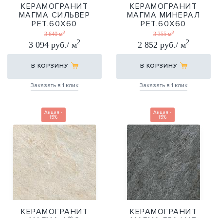
КЕРАМОГРАНИТ
КЕРАМОГРАНИТ
МАГМА СИЛЬВЕР
МАГМА МИНЕРАЛ
РЕТ.60Х60
РЕТ.60Х60
2
2
60Х60
60Х60
3 640 м
3 355 м
2
2
3 094 руб./ м
2 852 руб./ м
В КОРЗИНУ
В КОРЗИНУ
Заказать в 1 клик
Заказать в 1 клик
Акция -
Акция -
15%
15%
КЕРАМОГРАНИТ
КЕРАМОГРАНИТ