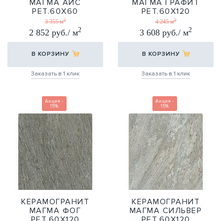
МАГМА АЙС
МАГМА ГРАФИТ
РЕТ.60Х60
РЕТ.60Х120
2
2
60Х60
60X120
3 355 м
4 245 м
2
2
2 852 руб./ м
3 608 руб./ м
В КОРЗИНУ
В КОРЗИНУ
Заказать в 1 клик
Заказать в 1 клик
Акция -
Акция -
15%
15%
КЕРАМОГРАНИТ
КЕРАМОГРАНИТ
МАГМА ФОГ
МАГМА СИЛЬВЕР
РЕТ.60Х120
РЕТ.60Х120