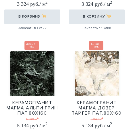
2
2
3 324 руб./ м
3 324 руб./ м
В КОРЗИНУ
В КОРЗИНУ
Заказать в 1 клик
Заказать в 1 клик
Акция -
Акция -
15%
15%
КЕРАМОГРАНИТ
КЕРАМОГРАНИТ
МАГМА АЛЬПИ ГРИН
МАГМА ДОВЕР
ПАТ.80Х160
ТАЙГЕР ПАТ.80Х160
2
2
80X160
80X160
6 040 м
6 040 м
2
2
5 134 руб./ м
5 134 руб./ м