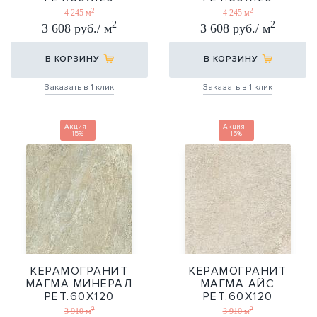
2
2
60X120
60X120
4 245 м
4 245 м
2
2
3 608 руб./ м
3 608 руб./ м
В КОРЗИНУ
В КОРЗИНУ
Заказать в 1 клик
Заказать в 1 клик
Акция -
Акция -
15%
15%
КЕРАМОГРАНИТ
КЕРАМОГРАНИТ
МАГМА МИНЕРАЛ
МАГМА АЙС
РЕТ.60Х120
РЕТ.60Х120
2
2
60X120
60X120
3 910 м
3 910 м