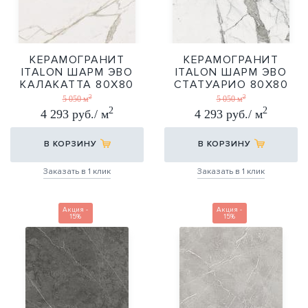
КЕРАМОГРАНИТ
КЕРАМОГРАНИТ
ITALON ШАРМ ЭВО
ITALON ШАРМ ЭВО
КАЛАКАТТА 80Х80
СТАТУАРИО 80Х80
2
2
80Х80
80Х80
5 050 м
5 050 м
2
2
4 293 руб./ м
4 293 руб./ м
В КОРЗИНУ
В КОРЗИНУ
Заказать в 1 клик
Заказать в 1 клик
Акция -
Акция -
15%
15%