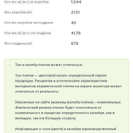
1,044
Кол-во м2 (м.п.) в коробке
21,51
Вес коробки (кг)
40
Кол-во коробок на поддоне
41,76
Кол-во м2 (м.п.) на поддоне
879
Вес поддона (кг)
Тон и калибр плитки может отличаться.
Тон плитки — цветовой нюанс определенной партии
продукции. Расцветки и эстетические характеристики
материалов керамической плитки на экране монитора может
отличаться от реального.
Указанные на сайте размеры (калибр плитки) – номинальные.
Фактический размер плитки будет отклоняться от
номинального в пределах определенного калибра, как в
меньшую, так и в большую сторону.
Информация о тоне (цвете) и калибре (производственный