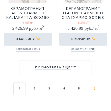
КЕРАМОГРАНИТ
КЕРАМОГРАНИТ
ITALON ШАРМ ЭВО
ITALON ШАРМ ЭВО
КАЛАКАТТА 80Х160
СТАТУАРИО 80Х160
2
2
80Х160
80Х160
6 385 м
6 385 м
2
2
5 426.99 руб./ м
5 426.99 руб./ м
В КОРЗИНУ
В КОРЗИНУ
Заказать в 1 клик
Заказать в 1 клик
200
ПОСМОТРЕТЬ ЕЩЕ
1
2
3
4
5