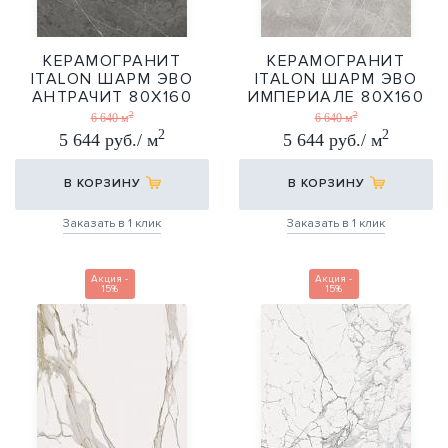
КЕРАМОГРАНИТ
КЕРАМОГРАНИТ
ITALON ШАРМ ЭВО
ITALON ШАРМ ЭВО
АНТРАЧИТ 80Х160
ИМПЕРИАЛЕ 80Х160
2
2
80Х160
80Х160
6 640 м
6 640 м
2
2
5 644 руб./ м
5 644 руб./ м
В КОРЗИНУ
В КОРЗИНУ
Заказать в 1 клик
Заказать в 1 клик
Акция -
Акция -
15%
15%