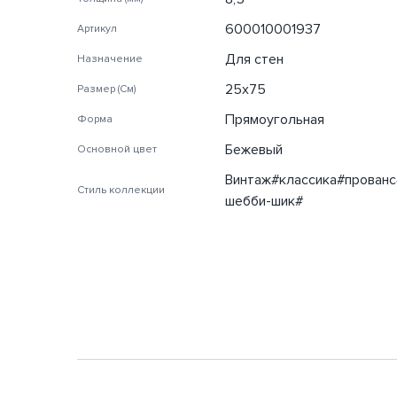
600010001937
Артикул
Для стен
Назначение
25х75
Размер (См)
Прямоугольная
Форма
Бежевый
Основной цвет
Винтаж#классика#прованс
Стиль коллекции
шебби-шик#