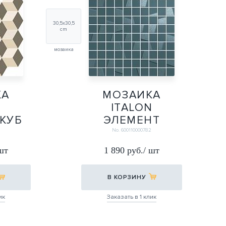
30,5х30,5
cm
мозаика
КА
МОЗАИКА
N
ITALON
КУБ
ЭЛЕМЕНТ
5Х33
ПЕТРОЛИО
No. 600110000782
3
30,5Х30,5
 шт
1 890 руб./ шт
30,5Х30,5
В КОРЗИНУ
ик
Заказать в 1 клик