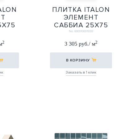
ALON
ПЛИТКА ITALON
НТ
ЭЛЕМЕНТ
5Х75
САББИА 25Х75
25Х75
No. 600010001938
2
2
м
3 305 руб./ м
В КОРЗИНУ
ик
Заказать в 1 клик