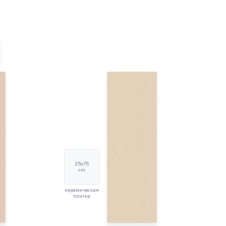
25х75
cm
керамическая
плитка