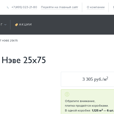
+7 (495) 023-21-80
Перейти на главный сайт
О компании
ОГ
АКЦИИ
Т НЭВЕ 25Х75
 Нэве 25х75
2
3 305 руб./м
Обратите внимание,
плитка продаётся коробками.
2
В одной коробке:
1,125 м
— 6 шт.