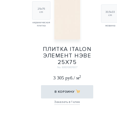
25х75
cm
30,5х33
cm
керамическая
плитка
мозаика
ПЛИТКА ITALON
ЭЛЕМЕНТ НЭВЕ
25Х75
25Х75
No. 600010001937
2
3 305 руб./ м
В КОРЗИНУ
Заказать в 1 клик