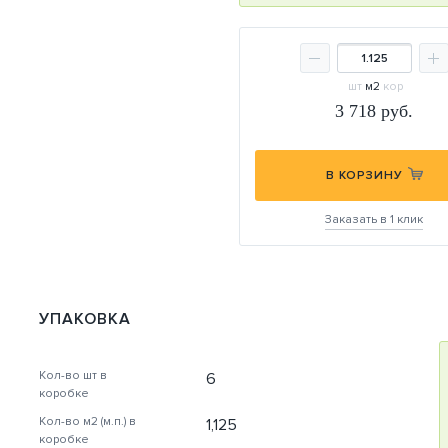
шт
м2
кор
3 718
руб.
В КОРЗИНУ
Заказать в 1 клик
УПАКОВКА
Кол-во шт в
6
коробке
Кол-во м2 (м.п.) в
1,125
коробке