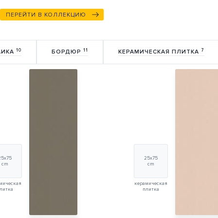
ПЕРЕЙТИ В КОЛЛЕКЦИЮ
10
11
7
АИКА
БОРДЮР
КЕРАМИЧЕСКАЯ ПЛИТКА
25х75
25х75
cm
cm
мическая
керамическая
литка
плитка