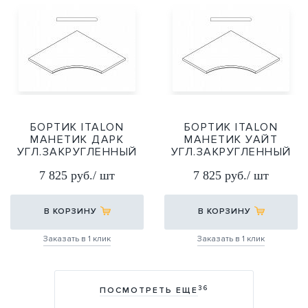
БОРТИК ITALON
БОРТИК ITALON
МАНЕТИК ДАРК
МАНЕТИК УАЙТ
УГЛ.ЗАКРУГЛЕННЫЙ
УГЛ.ЗАКРУГЛЕННЫЙ
30 Х2 60Х60
30 Х2 60Х60
7 825 руб./ шт
7 825 руб./ шт
60Х60
60Х60
В КОРЗИНУ
В КОРЗИНУ
Заказать в 1 клик
Заказать в 1 клик
36
ПОСМОТРЕТЬ ЕЩЕ