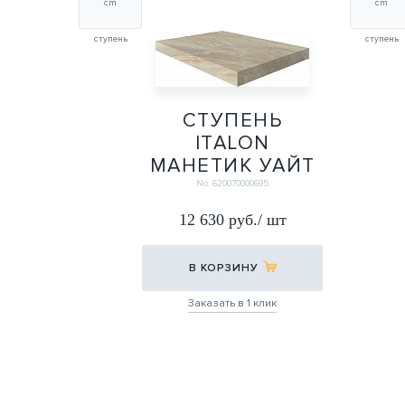
cm
cm
ступень
ступень
СТУПЕНЬ
ITALON
МАНЕТИК УАЙТ
Х2 УГЛ.ПРАВАЯ
No. 620070000695
33Х60
12 630 руб./ шт
33Х60
В КОРЗИНУ
Заказать в 1 клик