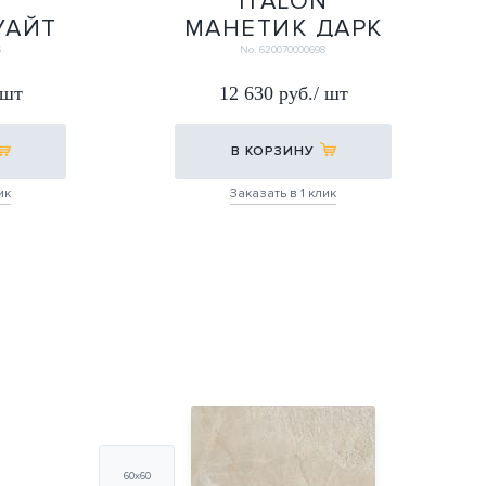
N
ITALON
УАЙТ
МАНЕТИК ДАРК
ЕВАЯ
Х2 УГЛ.ПРАВАЯ
6
No. 620070000698
33Х60
 шт
12 630 руб./ шт
33Х60
В КОРЗИНУ
ик
Заказать в 1 клик
60х60