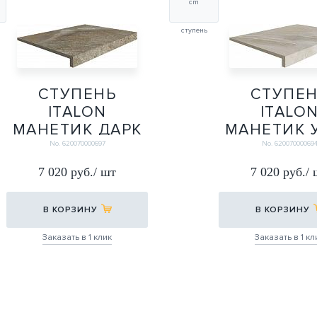
cm
ступень
СТУПЕНЬ
СТУПЕ
ITALON
ITALO
МАНЕТИК ДАРК
МАНЕТИК 
Х2 ФРОНТ.
Х2 ФРОН
No. 620070000697
No. 62007000069
33Х60
33Х60
7 020 руб./ шт
7 020 руб./
33Х60
33Х60
В КОРЗИНУ
В КОРЗИНУ
Заказать в 1 клик
Заказать в 1 кл