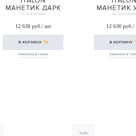
ITALON
ITALO
МАНЕТИК ДАРК
МАНЕТИК 
Х2 УГЛ.ЛЕВАЯ
Х2 УГЛ.Л
No. 620070000699
No. 62007000069
33Х60
33Х60
12 630 руб./ шт
12 630 руб./
33Х60
33Х60
В КОРЗИНУ
В КОРЗИНУ
Заказать в 1 клик
Заказать в 1 кл
33х60