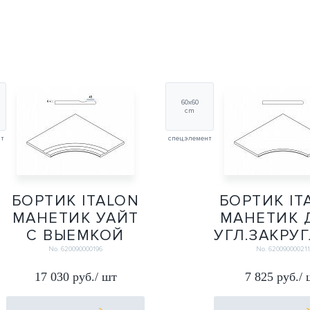
60х60
cm
нт
спец.элемент
БОРТИК ITALON
БОРТИК IT
МАНЕТИК УАЙТ
МАНЕТИК 
С ВЫЕМКОЙ
УГЛ.ЗАКРУ
УГЛ.ЗАКРУГЛЕННЫЙ
30 Х2 60
No. 620090000196
No. 620090000211
30 Х2 60Х60
60Х60
17 030 руб./ шт
7 825 руб./
60Х60