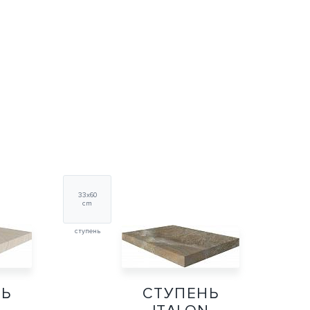
33х60
cm
ступень
НЬ
СТУПЕНЬ