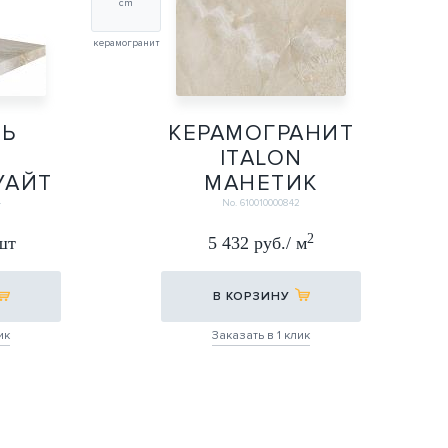
cm
керамогранит
НЬ
КЕРАМОГРАНИТ
N
ITALON
УАЙТ
МАНЕТИК
Т.
МИНЕРАЛ УАЙТ
4
No. 610010000842
Х2 60Х60
2
 шт
5 432 руб./ м
(20ММ)
60Х60
В КОРЗИНУ
ик
Заказать в 1 клик