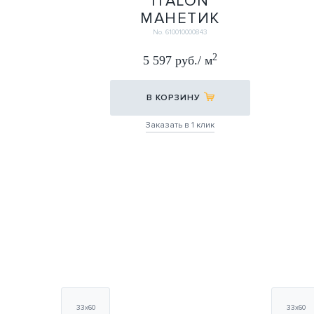
ITALON
МАНЕТИК
ПЕТРОЛ ДАРК
No. 610010000843
Х2 60Х60
2
5 597 руб./ м
(20ММ)
60Х60
В КОРЗИНУ
Заказать в 1 клик
33х60
33х60