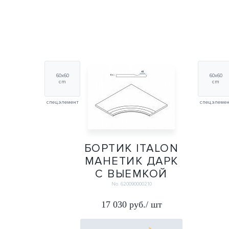
60х60
60х60
cm
cm
спец.элемент
спец.элеме
БОРТИК ITALON
МАНЕТИК ДАРК
С ВЫЕМКОЙ
УГЛ.ЗАКРУГЛЕННЫЙ
No. 620090000210
30 Х2 60Х60
17 030 руб./ шт
60Х60