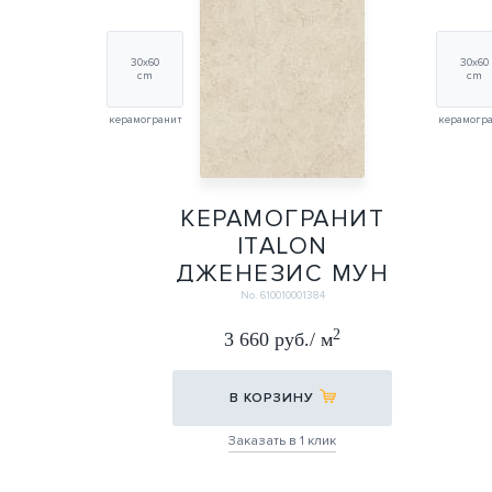
30х60
30х60
cm
cm
керамогранит
керамогр
КЕРАМОГРАНИТ
ITALON
ДЖЕНЕЗИС МУН
УАЙТ ГРИП
No. 610010001384
30Х60
2
3 660 руб./ м
30Х60
В КОРЗИНУ
Заказать в 1 клик