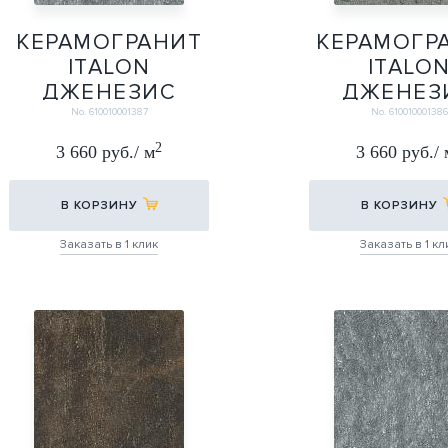
КЕРАМОГРАНИТ
КЕРАМОГР
ITALON
ITALO
ДЖЕНЕЗИС
ДЖЕНЕЗ
ЮПИТЕР
САТУРН Г
No. 610010001387
No. 610010001386
СИЛВЕР ГРИП
ГРИП 30
2
3 660 руб./ м
3 660 руб./ 
30Х60
30Х60
30Х60
В КОРЗИНУ
В КОРЗИНУ
Заказать в 1 клик
Заказать в 1 кл