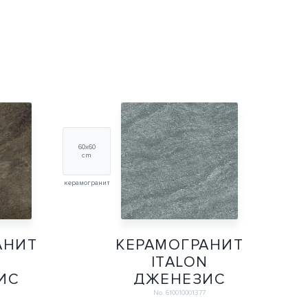
60х60
cm
керамогранит
АНИТ
КЕРАМОГРАНИТ
N
ITALON
ИС
ДЖЕНЕЗИС
РАУН
ЮПИТЕР
No. 610010001377