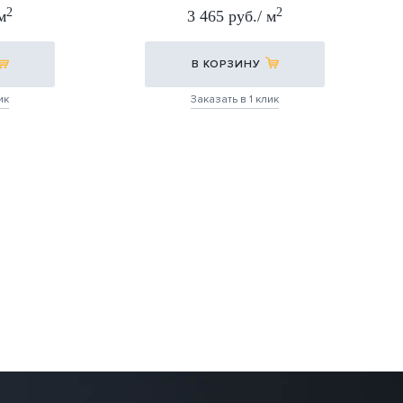
СИЛВЕР 60Х60
2
2
м
3 465 руб./ м
60Х60
В КОРЗИНУ
ик
Заказать в 1 клик