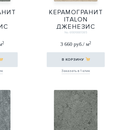
АНИТ
КЕРАМОГРАНИТ
N
ITALON
ИС
ДЖЕНЕЗИС
РЭЙ
ВЕНУС КРИМ
No. 610010001385
Х60
ГРИП 30Х60
2
2
м
3 660 руб./ м
30Х60
В КОРЗИНУ
ик
Заказать в 1 клик