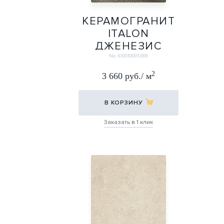
КЕРАМОГРАНИТ
ITALON
ДЖЕНЕЗИС
МЕРКУРИ БРАУН
No. 610010001388
ГРИП 30Х60
2
3 660 руб./ м
30Х60
В КОРЗИНУ
Заказать в 1 клик