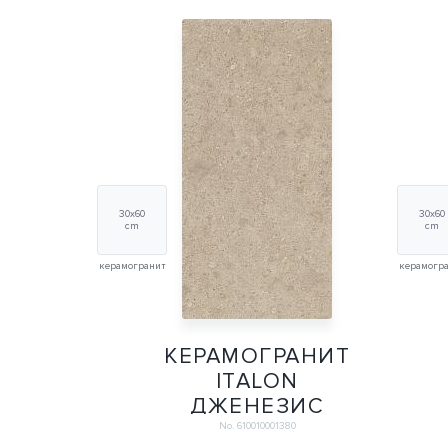
30х60
30х60
cm
cm
керамогранит
керамогр
КЕРАМОГРАНИТ
ITALON
ДЖЕНЕЗИС
ВЕНУС КРИМ
No. 610010001380