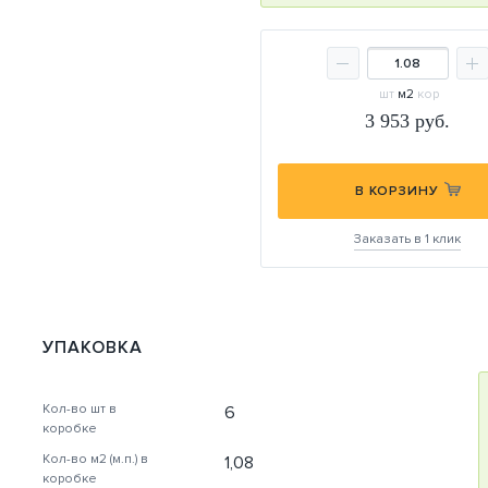
шт
м2
кор
3 953
руб.
В КОРЗИНУ
Заказать в 1 клик
УПАКОВКА
Кол-во шт в
6
коробке
Кол-во м2 (м.п.) в
1,08
коробке