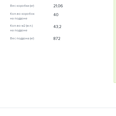
21,06
Вес коробки (кг)
Кол-во коробок
40
на поддоне
Кол-во м2 (м.п.)
43,2
на поддоне
872
Вес поддона (кг)