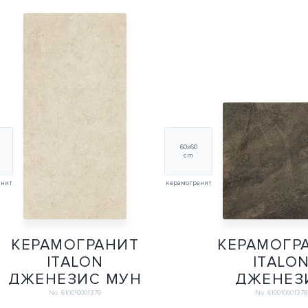
60х60
cm
анит
керамогранит
КЕРАМОГРАНИТ
КЕРАМОГР
ITALON
ITALO
ДЖЕНЕЗИС МУН
ДЖЕНЕЗ
УАЙТ 30Х60
МЕРКУРИ Б
No. 610010001379
No. 610010001378