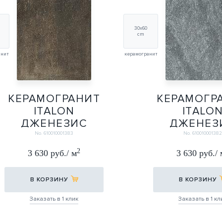
30х60
cm
анит
керамогранит
КЕРАМОГРАНИТ
КЕРАМОГР
ITALON
ITALO
ДЖЕНЕЗИС
ДЖЕНЕЗ
МЕРКУРИ БРАУН
ЮПИТЕ
No. 610010001383
No. 610010001382
30Х60
СИЛВЕР 3
2
3 630 руб./ м
3 630 руб./ 
30Х60
30Х60
В КОРЗИНУ
В КОРЗИНУ
Заказать в 1 клик
Заказать в 1 кл