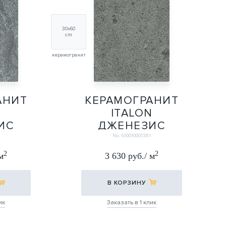
30х60
cm
керамогранит
АНИТ
КЕРАМОГРАНИТ
N
ITALON
ИС
ДЖЕНЕЗИС
Р
САТУРН ГРЭЙ
No. 610010001381
0Х60
30Х60
2
2
м
3 630 руб./ м
30Х60
В КОРЗИНУ
ик
Заказать в 1 клик