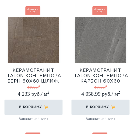
Акция -
Акция -
15%
15%
КЕРАМОГРАНИТ
КЕРАМОГРАНИТ
ITALON КОНТЕМПОРА
ITALON КОНТЕМПОРА
БЁРН 60Х60 ШЛИФ.
КАРБОН 60Х60
ШЛИФ.
2
2
60Х60
4 980 м
4 775 м
2
2
60Х60
4 233 руб./ м
4 058.99 руб./ м
В КОРЗИНУ
В КОРЗИНУ
Заказать в 1 клик
Заказать в 1 клик