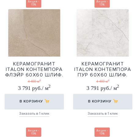
Акция -
Акция -
15%
15%
КЕРАМОГРАНИТ
КЕРАМОГРАНИТ
ITALON КОНТЕМПОРА
ITALON КОНТЕМПОРА
ФЛЭЙР 60Х60 ШЛИФ.
ПУР 60Х60 ШЛИФ.
2
2
60Х60
60Х60
4 460 м
4 460 м
2
2
3 791 руб./ м
3 791 руб./ м
В КОРЗИНУ
В КОРЗИНУ
Заказать в 1 клик
Заказать в 1 клик
Акция -
Акция -
15%
15%