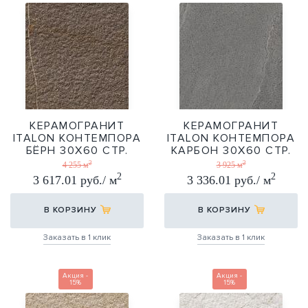
КЕРАМОГРАНИТ
КЕРАМОГРАНИТ
ITALON КОНТЕМПОРА
ITALON КОНТЕМПОРА
БЁРН 30Х60 СТР.
КАРБОН 30Х60 СТР.
2
2
30Х60
30Х60
4 255 м
3 925 м
2
2
3 617.01 руб./ м
3 336.01 руб./ м
В КОРЗИНУ
В КОРЗИНУ
Заказать в 1 клик
Заказать в 1 клик
Акция -
Акция -
15%
15%