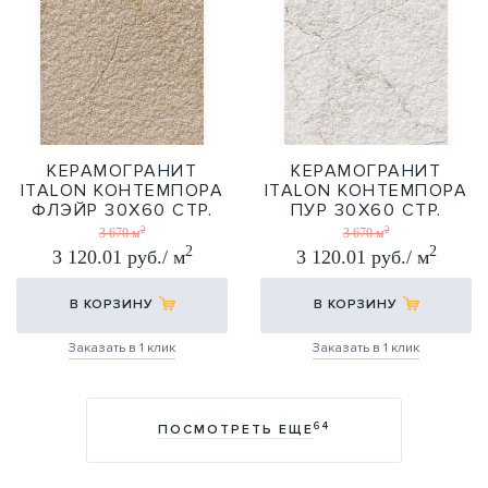
КЕРАМОГРАНИТ
КЕРАМОГРАНИТ
ITALON КОНТЕМПОРА
ITALON КОНТЕМПОРА
ФЛЭЙР 30Х60 СТР.
ПУР 30Х60 СТР.
2
2
30Х60
30Х60
3 670 м
3 670 м
2
2
3 120.01 руб./ м
3 120.01 руб./ м
В КОРЗИНУ
В КОРЗИНУ
Заказать в 1 клик
Заказать в 1 клик
64
ПОСМОТРЕТЬ ЕЩЕ