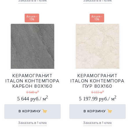
Заказать в 1 клик
Заказать в 1 клик
Акция -
Акция -
15%
15%
КЕРАМОГРАНИТ
КЕРАМОГРАНИТ
ITALON КОНТЕМПОРА
ITALON КОНТЕМПОРА
КАРБОН 80Х160
ПУР 80Х160
2
2
80Х160
80Х160
6 640 м
6 115 м
2
2
5 644 руб./ м
5 197.99 руб./ м
В КОРЗИНУ
В КОРЗИНУ
Заказать в 1 клик
Заказать в 1 клик